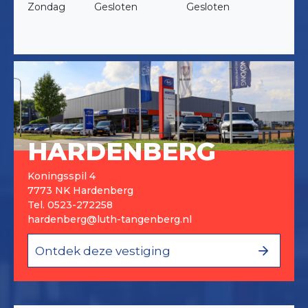
Zondag
Gesloten
Gesloten
HARDENBERG
Koningsspil 4
7773 NK Hardenberg
Tel.
0523-272258
hardenberg@luth-tangenberg.nl
Ontdek deze vestiging