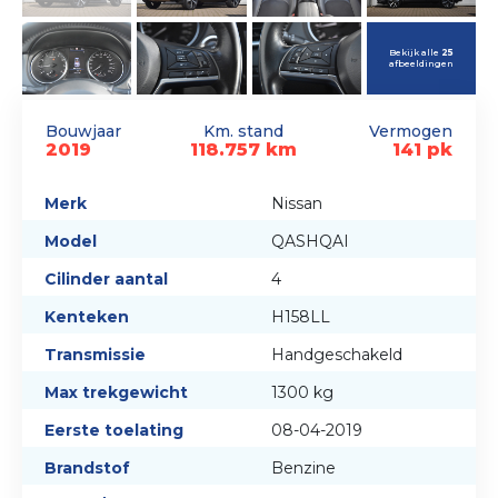
Bekijk alle
25
afbeeldingen
Bouwjaar
Km. stand
Vermogen
2019
118.757 km
141 pk
Merk
Nissan
Model
QASHQAI
Cilinder aantal
4
Kenteken
H158LL
Transmissie
Handgeschakeld
Max trekgewicht
1300 kg
Eerste toelating
08-04-2019
Brandstof
Benzine