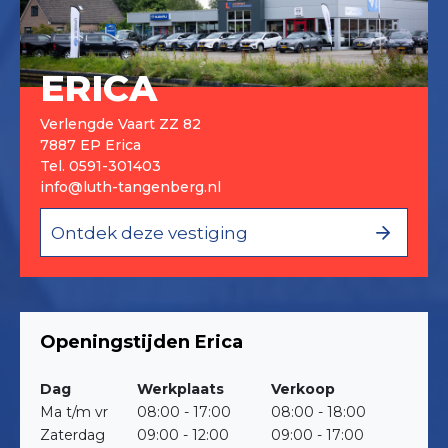
ERICA
Verlengde Vaart ZZ 82
7887 EP Erica
Tel.
0591-301403
info@luth-tangenberg.nl
Ontdek deze vestiging
Openingstijden Erica
Dag
Werkplaats
Verkoop
Ma t/m vr
08:00 - 17:00
08:00 - 18:00
Zaterdag
09:00 - 12:00
09:00 - 17:00