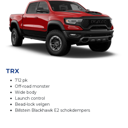
TRX
712 pk
Off-road monster
Wide body
Launch control
Bead-lock velgen
Billstein Blackhawk E2 schokdempers