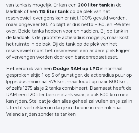
van tanks is mogelijk. Er kan een
200 liter tank
in de
laadbak of een
115 liter tank
op de plek van het
reservewiel. overigens kan er niet 100% gevuld worden,
maar ongeveer 80. Zo blijft er dus netto ~160, en ~95 liter
over. Beide tanks hebben voor en nadelen. Bij de tank in
de laadbak is de grootste actieradius mogelijk, maar kost
het ruimte in de bak. Bij de tank op de plek van het
reservewiel moet het reservewiel een andere plek krijgen
of vervangen worden door een bandenreparatieset.
Het verbruik van een
Dodge RAM op LPG
is normaal
gesproken altijd 1 op 5 of gunstiger. de actieradius puur op
lpg is dus minimaal 475 km, maar loopt op naar 800 km,
of zelfs 1275 als je 2 tanks combineert. Daarnaast heeft de
RAM een 120 liter benzinetank waar je ook 600 km mee
kan rijden. Stel dat je dan alles geheel zal vullen en je zal in
Utrecht vertrekken in dan je in theorie in een ruk naar
Valencia rijden zonder te tanken.