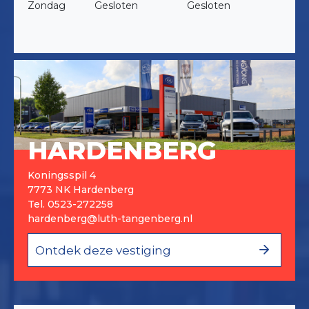
Zondag
Gesloten
Gesloten
HARDENBERG
Koningsspil 4
7773 NK Hardenberg
Tel.
0523-272258
hardenberg@luth-tangenberg.nl
Ontdek deze vestiging