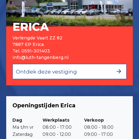
ERICA
Verlengde Vaart ZZ 82
7887 EP Erica
Tel.
0591-301403
info@luth-tangenberg.nl
Ontdek deze vestiging
Openingstijden Erica
Dag
Werkplaats
Verkoop
Ma t/m vr
08:00 - 17:00
08:00 - 18:00
Zaterdag
09:00 - 12:00
09:00 - 17:00