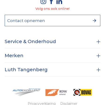
Volg ons ook online!
Contact opnemen
Service & Onderhoud
Onderhoud
Merken
Diagnose
RAM
Subaru
Luth Tangenberg
Airco service
Dodge RAM
APK
Specialist in Nissan
Vestigingen
Wielen & Banden
Bijna nieuw met fabrieksgarantie
Historie
Werkplaats expertises
Nieuws
Reparatie
Contact
Privacyverklaring
Disclaimer
Voorraad