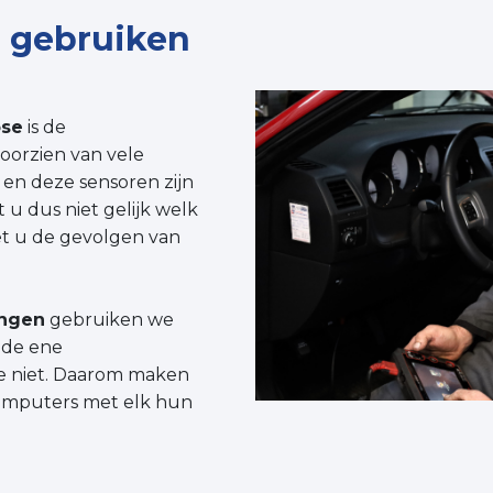
 gebruiken
ose
is de
 voorzien van vele
en deze sensoren zijn
 u dus niet gelijk welk
et u de gevolgen van
ingen
gebruiken we
 de ene
re niet. Daarom maken
computers met elk hun