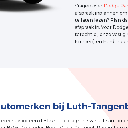
Vragen over
Dodge Ram
afspraak inplannen om
te laten lezen? Plan d
afspraak in. Voor Dodg
terecht bij onze vestig
Emmen) en Hardenber
 automerken bij Luth-Tangen
terecht voor een deskundige diagnose van alle automer
di, BMW, Mercedes-Benz, Volvo, Peugeot, Renault en m