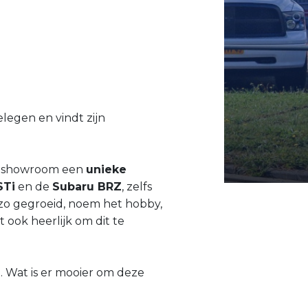
gelegen en vindt zijn
aie showroom een
unieke
STi
en de
Subaru BRZ
, zelfs
n zo gegroeid, noem het hobby,
t ook heerlijk om dit te
 Wat is er mooier om deze