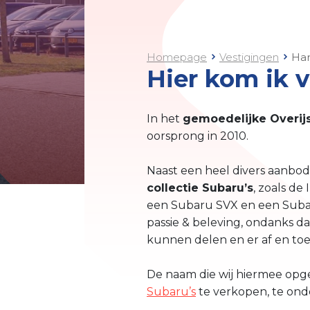
Homepage
Vestigingen
Ha
Hier kom ik 
In het
gemoedelijke Overij
oorsprong in 2010.
Naast een heel divers aanbod 
collectie Subaru’s
, zoals d
een Subaru SVX en een Subaru 
passie & beleving, ondanks dat
kunnen delen en er af en toe 
De naam die wij hiermee opg
Subaru’s
te verkopen, te onde