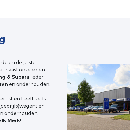
g
nde en de juiste
j, naast onze eigen
ng & Subaru
, ieder
ren en onderhouden.
erust en heeft zelfs
(bedrijfs)wagens en
en onderhouden.
elk Merk
!