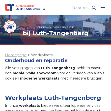
ONDERHOUD EN REPARATIE
bij Luth-Tangenberg
Homepage
Werkplaats
Onderhoud en reparatie
Alle vestigingen van
Luth-Tangenberg
, hebben naast
een
mooie, volle showroom
voor de verkoop van auto's
ook een
moderne werkplaats
met meerdere bruggen.
Werkplaats Luth-Tangenberg
In onze
werkplaats
bieden we uiteenlopende services
aan om uw auto zo goed en lang mogelijk op de weg te