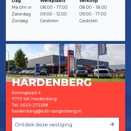
Dag
Werkplaats
Verkoop
Ma t/m vr
08:00 - 17:00
08:00 - 18:00
Zaterdag
09:00 - 12:00
09:00 - 17:00
Zondag
Gesloten
Gesloten
HARDENBERG
Koningsspil 4
7773 NK Hardenberg
Tel.
0523-272258
hardenberg@luth-tangenberg.nl
Ontdek deze vestiging