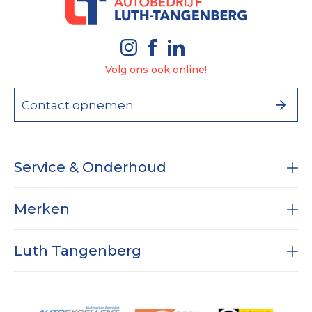
Volg ons ook online!
Contact opnemen
Service & Onderhoud
Onderhoud
Merken
Diagnose
RAM
Subaru
Luth Tangenberg
Airco service
Dodge RAM
APK
Specialist in Nissan
Vestigingen
Wielen & Banden
Bijna nieuw met fabrieksgarantie
Historie
Werkplaats expertises