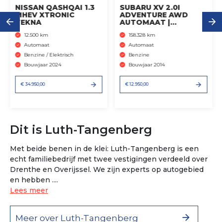
NISSAN QASHQAI 1.3
SUBARU XV 2.0I
MHEV XTRONIC
ADVENTURE AWD
TEKNA
AUTOMAAT |
TREKHAAK AFN. |
12.500 km
158.328 km
Automaat
Automaat
Benzine / Elektrisch
Benzine
Bouwjaar 2024
Bouwjaar 2014
€ 34.950,00
€ 12.950,00
Dit is Luth-Tangenberg
Met beide benen in de klei: Luth-Tangenberg is een
echt familiebedrijf met twee vestigingen verdeeld over
Drenthe en Overijssel. We zijn experts op autogebied
en hebben ....
Lees meer
Meer over Luth-Tangenberg