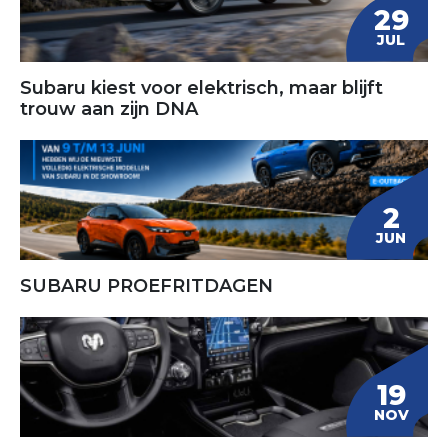
29
JUL
Subaru kiest voor elektrisch, maar blijft
trouw aan zijn DNA
2
JUN
SUBARU PROEFRITDAGEN
19
NOV