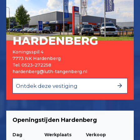
HARDENBERG
Koningsspil 4
7773 NK Hardenberg
Tel.
0523-272258
hardenberg@luth-tangenberg.nl
Ontdek deze vestiging
Openingstijden Hardenberg
Dag
Werkplaats
Verkoop