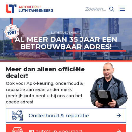
LUTH-TANGENBERG
AL MEER DAN 35 JAAR EEN
BETROUWBAAR ADRES!
Meer dan alleen officiële
dealer!
Ook voor Apk-keuring, onderhoud &
reparatie aan ieder ander merk
(bedrijfs)auto bent u bij ons aan het
goede adres!
Onderhoud & reparatie
81
auto's in voorraad