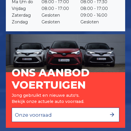
Ma t/m do
08:00 - 17:00
08:00 - 17:30
Vrijdag
08:00 - 17:00
08:00 - 17:00
Zaterdag
Gesloten
09:00 - 16:00
Zondag
Gesloten
Gesloten
ONS AANBOD
VOERTUIGEN
Jong gebruikt en nieuwe auto's.
Bekijk onze actuele auto voorraad.
Onze voorraad