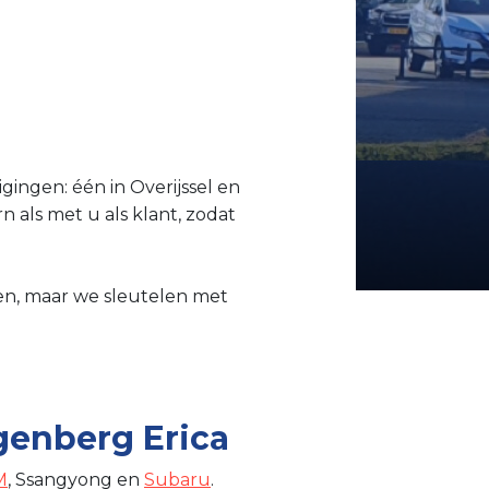
gingen: één in Overijssel en
n als met u als klant, zodat
len, maar we sleutelen met
enberg Erica
M
, Ssangyong en
Subaru
.