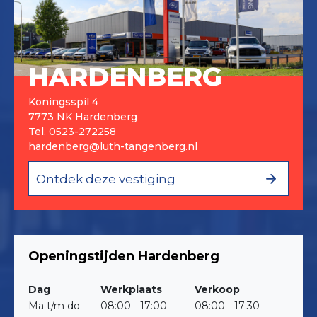
HARDENBERG
Koningsspil 4
7773 NK Hardenberg
Tel.
0523-272258
hardenberg@luth-tangenberg.nl
Ontdek deze vestiging
Openingstijden Hardenberg
Dag
Werkplaats
Verkoop
Ma t/m do
08:00 - 17:00
08:00 - 17:30