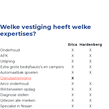
Welke vestiging heeft welke
expertises?
Erica
Hardenberg
Onderhoud
X
X
APK
X
X
Uitlijning
X
X
Extra grote bedrijfsauto's en campers
X
X
Automaatbak spoelen
X
X
Granulaatreiniging
X
Airco onderhoud
X
X
Winterwielen opslag
X
X
Diagnose stellen
X
X
Uitlezen alle merken
X
X
Specialist in Nissan
X
X