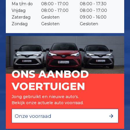
Ma t/m do
08:00 - 17:00
08:00 - 17:30
Vrijdag
08:00 - 17:00
08:00 - 17:00
Zaterdag
Gesloten
09:00 - 16:00
Zondag
Gesloten
Gesloten
ONS AANBOD
VOERTUIGEN
Jong gebruikt en nieuwe auto's.
Bekijk onze actuele auto voorraad.
Onze voorraad