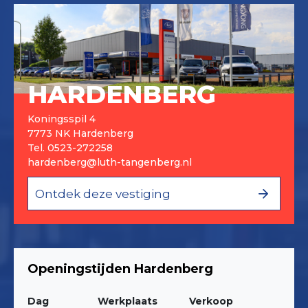
HARDENBERG
Koningsspil 4
7773 NK Hardenberg
Tel.
0523-272258
hardenberg@luth-tangenberg.nl
Ontdek deze vestiging
Openingstijden Hardenberg
Dag
Werkplaats
Verkoop