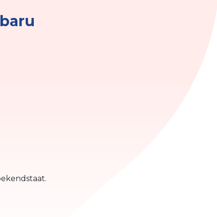
ubaru
bekendstaat.