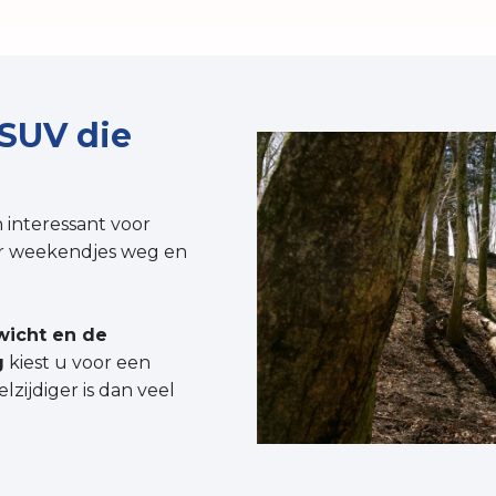
 SUV die
n interessant voor
or weekendjes weg en
wicht en de
g
kiest u voor een
lzijdiger is dan veel
.