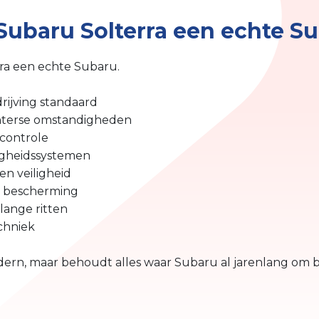
ubaru Solterra een echte S
erra een echte Subaru.
rijving standaard
interse omstandigheden
 controle
igheidssystemen
en veiligheid
a bescherming
lange ritten
chniek
dern, maar behoudt alles waar Subaru al jarenlang om 