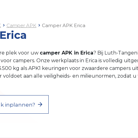
K
Camper APK
Camper APK Erica
Erica
re plek voor uw
camper APK in Erica
? Bij Luth-Tangen
 voor campers. Onze werkplaats in Erica is volledig uit
.500 kg als APK1 keuringen voor zwaardere campers uit
voldoet aan alle veiligheids- en milieunormen, zodat u 
aak inplannen?