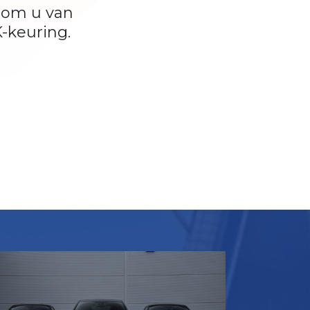
r om u van
K-keuring.