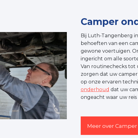
Camper ond
Bij Luth-Tangenberg in
behoeften van een camp
gewone voertuigen. Onz
ingericht om alle soor
Van routinechecks tot
zorgen dat uw camper i
op onze ervaren technic
onderhoud
dat uw cam
ongeacht waar uw reis 
Meer over Camper 