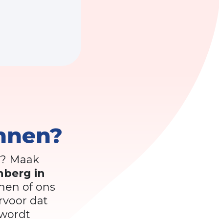
nnen?
? Maak
berg in
nen of ons
rvoor dat
 wordt