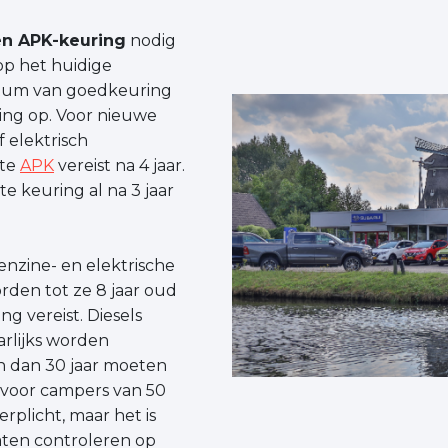
n APK-keuring
nodig
op het huidige
datum van goedkeuring
ing op. Voor nieuwe
 elektrisch
ste
APK
vereist na 4 jaar.
te keuring al na 3 jaar
nzine- en elektrische
rden tot ze 8 jaar oud
ing vereist. Diesels
arlijks worden
n dan 30 jaar moeten
 voor campers van 50
erplicht, maar het is
 laten controleren op