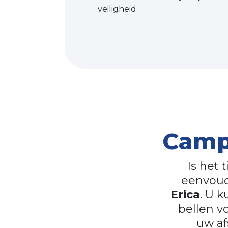
veiligheid.
Camp
Is het 
eenvoud
Erica
. U 
bellen v
uw af