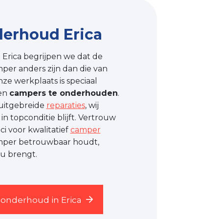
erhoud Erica
 Erica begrijpen we dat de
er anders zijn dan die van
e werkplaats is speciaal
ten
campers te onderhouden
.
 uitgebreide
reparaties
, wij
n topconditie blijft. Vertrouw
i voor kwalitatief
camper
per betrouwbaar houdt,
u brengt.
onderhoud in Erica