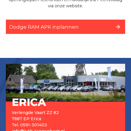
via onze website.
Dodge RAM APK inplannen
ERICA
Verlengde Vaart ZZ 82
7887 EP Erica
Tel.
0591-301403