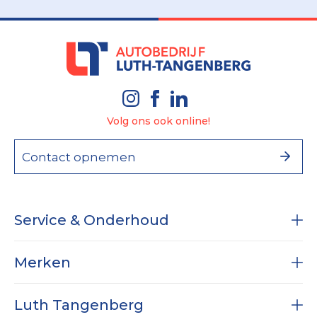
Volg ons ook online!
Contact opnemen
Service & Onderhoud
Onderhoud
Merken
Diagnose
RAM
Subaru
Luth Tangenberg
Airco service
Dodge RAM