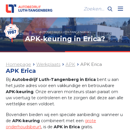
AUTOBEDRIJF LUTH-TANGENBERG
APK-keuring in Erica?
Homepage
Werkplaats
APK
APK Erica
APK Erica
Bij
Autobedrijf Luth-Tangenberg in Erica
bent u aan
het juiste adres voor een vakkundige en betrouwbare
APK-keuring
. Onze ervaren monteurs staan paraat om
uw voertuig te controleren en te zorgen dat deze aan alle
wettelijke eisen voldoet.
Bovendien bieden wij een speciale aanbieding: wanneer u
de
APK-keuring
combineert met een
grote
onderhoudsbeurt
, is de
APK in Erica
gratis.