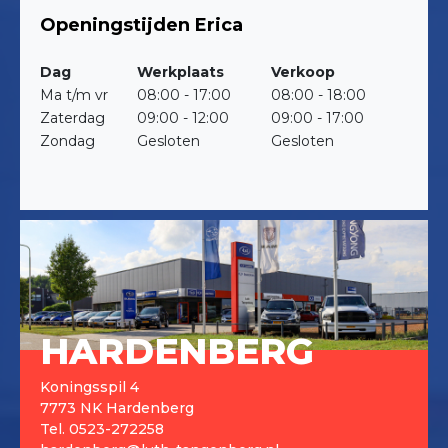
Openingstijden Erica
Dag
Werkplaats
Verkoop
Ma t/m vr
08:00 - 17:00
08:00 - 18:00
Zaterdag
09:00 - 12:00
09:00 - 17:00
Zondag
Gesloten
Gesloten
HARDENBERG
Koningsspil 4
7773 NK Hardenberg
Tel.
0523-272258