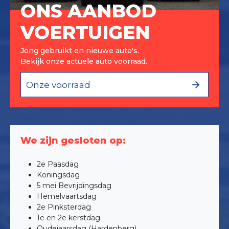
ONS AANBOD
VOERTUIGEN
Jong gebruikt en nieuwe auto's.
Bekijk onze actuele auto voorraad.
Onze voorraad
We zijn gesloten op:
2e Paasdag
Koningsdag
5 mei Bevrijdingsdag
Hemelvaartsdag
2e Pinksterdag
1e en 2e kerstdag.
Oudejaarsdag (Hardenberg)