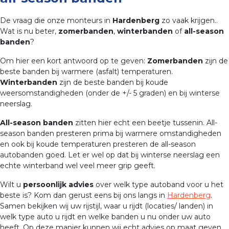
De vraag die onze monteurs in
Hardenberg
zo vaak krijgen..
Wat is nu beter,
zomerbanden
,
winterbanden
of
all-season
banden
?
Om hier een kort antwoord op te geven:
Zomerbanden
zijn de
beste banden bij warmere (asfalt) temperaturen.
Winterbanden
zijn de beste banden bij koude
weersomstandigheden (onder de +/- 5 graden) en bij winterse
neerslag.
All-season banden
zitten hier echt een beetje tussenin. All-
season banden presteren prima bij warmere omstandigheden
en ook bij koude temperaturen presteren de all-season
autobanden goed. Let er wel op dat bij winterse neerslag een
echte winterband wel veel meer grip geeft.
Wilt u
persoonlijk advies
over welk type autoband voor u het
beste is? Kom dan gerust eens bij ons langs in
Hardenberg
.
Samen bekijken wij uw rijstijl, waar u rijdt (locaties/ landen) in
welk type auto u rijdt en welke banden u nu onder uw auto
heeft. Op deze manier kunnen wij echt advies op maat geven.