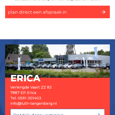
plan direct een afspraak in
ERICA
Verlengde Vaart ZZ 82
7887 EP Erica
Tel.
0591-301403
info@luth-tangenberg.nl