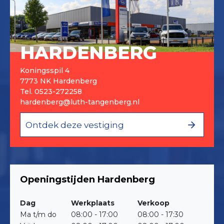
HARDENBERG
Koningsspil 4
7773 NK Hardenberg
Tel.
0523-272258
hardenberg@luth-tangenberg.nl
Ontdek deze vestiging
Openingstijden Hardenberg
Dag
Werkplaats
Verkoop
Ma t/m do
08:00 - 17:00
08:00 - 17:30