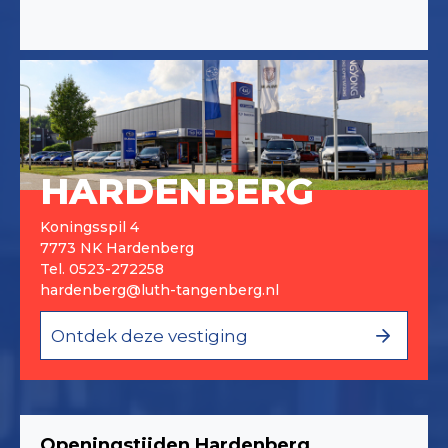
HARDENBERG
Koningsspil 4
7773 NK Hardenberg
Tel.
0523-272258
hardenberg@luth-tangenberg.nl
Ontdek deze vestiging
Openingstijden Hardenberg