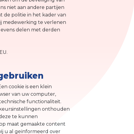
s niet aan andere partijen
t de politie in het kader van
wij medewerking te verlenen
egevens delen met derden
EU.
 gebruiken
en cookie is een klein
rowser van uw computer,
chnische functionaliteit.
rkeursinstellingen onthouden
 deze te kunnen
e op maat gemaakte content
j u al geïnformeerd over