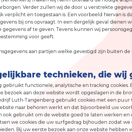
orgen. Verder zullen wij de door u verstrekte gegeven
ijk verplicht en toegestaan is. Een voorbeeld hiervan is da
evens bij ons opvraagt. In een dergelijk geval dienen 
eze gegevens af te geven. Tevens kunnen wij persoonsg
 toestemming voor geeft.
sgegevens aan partijen welke gevestigd zijn buiten de 
gelijkbare technieken, die wij
ebruikt functionele, analytische en tracking cookies. E
rste bezoek aan deze website wordt opgeslagen in de b
drijf Luth-Tangenberg gebruikt cookies met een puur te
ebsite naar behoren werkt en dat bijvoorbeeld uw voo
 ook gebruikt om de website goed te laten werken en
aatsen we cookies die uw surfgedrag bijhouden zodat w
eden. Bij uw eerste bezoek aan onze website hebben wi