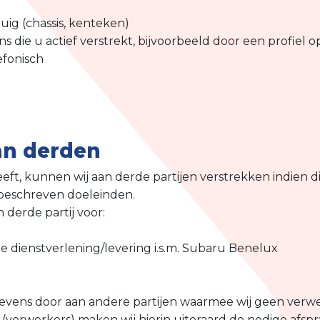
uig (chassis, kenteken)
 die u actief verstrekt, bijvoorbeeld door een profiel 
efonisch
an derden
ft, kunnen wij aan derde partijen verstrekken indien dit
 beschreven doeleinden.
 derde partij voor:
 dienstverlening/levering i.s.m. Subaru Benelux
gevens door aan andere partijen waarmee wij geen ve
 (verwerkers) maken wij hierin uiteraard de nodige afsp