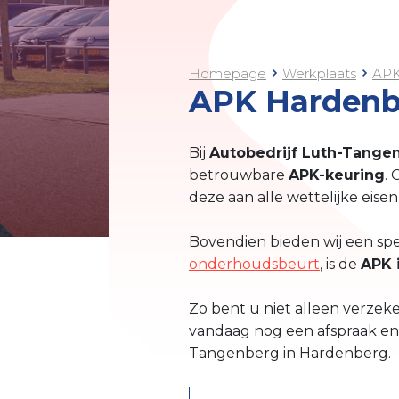
Homepage
Werkplaats
AP
APK Hardenb
Bij
Autobedrijf Luth-Tange
betrouwbare
APK-keuring
.
deze aan alle wettelijke eisen
Bovendien bieden wij een sp
onderhoudsbeurt
, is de
APK 
Zo bent u niet alleen verzeke
vandaag nog een afspraak en 
Tangenberg in Hardenberg.