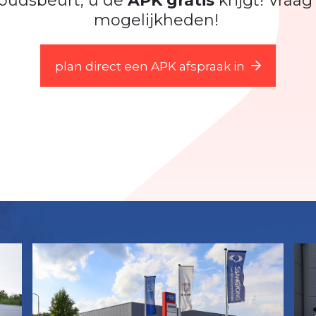
oudsbeurt, u de
APK gratis
krijgt! Vraag
mogelijkheden!
plan direct een APK afspraak in