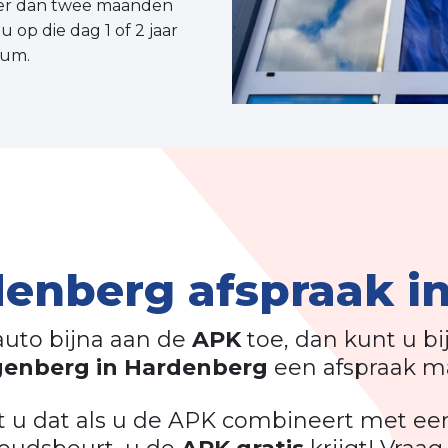
meer dan twee maanden
 op die dag 1 of 2 jaar
tum.
enberg afspraak i
auto bijna aan de
APK
toe, dan kunt u bi
enberg in Hardenberg
een afspraak m
t u dat als u de APK combineert met ee