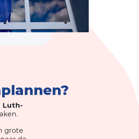
nplannen?
j
Luth-
aken.
n grote