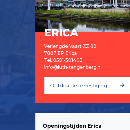
ERICA
Verlengde Vaart ZZ 82
7887 EP Erica
Tel.
0591-301403
info@luth-tangenberg.nl
Ontdek deze vestiging
Openingstijden Erica