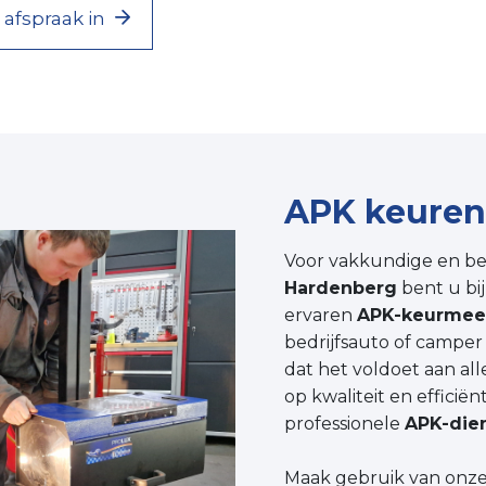
afspraak in
APK keuren
Voor vakkundige en b
Hardenberg
bent u bij
ervaren
APK-keurmee
bedrijfsauto of camper
dat het voldoet aan all
op kwaliteit en efficiën
professionele
APK-die
Maak gebruik van onze 