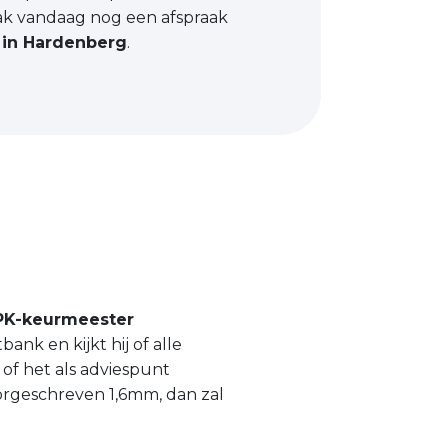
ak vandaag nog een afspraak
 in Hardenberg
.
PK-keurmeester
k en kijkt hij of alle
of het als adviespunt
orgeschreven 1,6mm, dan zal